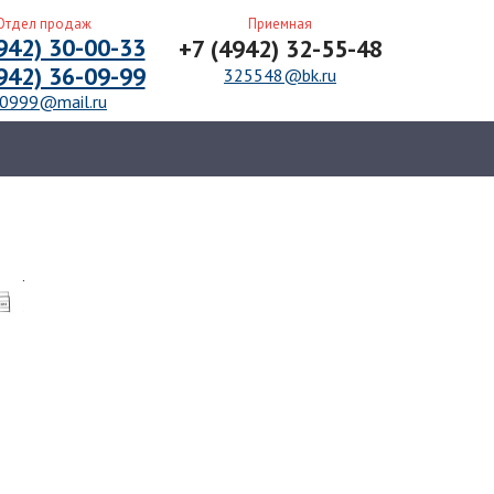
л продаж
Приемная
2) 30-00-33
+7 (4942) 32-55-48
2) 36-09-99
325548@bk.ru
9@mail.ru