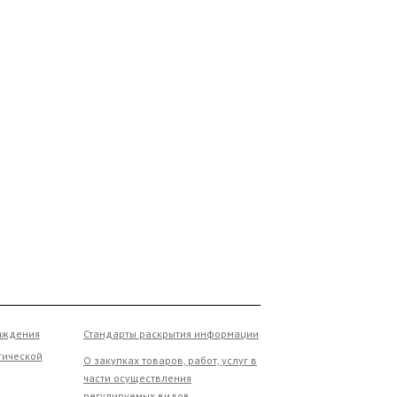
ния
Стандарты раскрытия информации
ской
О закупках товаров, работ, услуг в
части осуществления
регулируемых видов