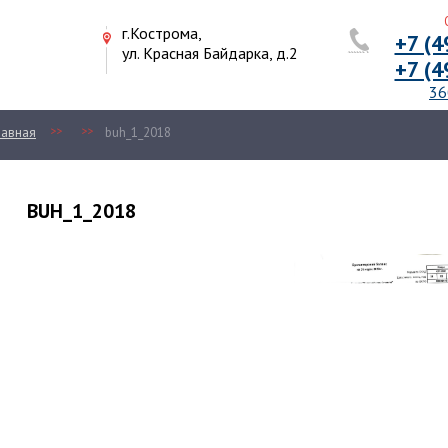
Отде
г.Кострома,
+7 (494
ул. Красная Байдарка, д.2
+7 (494
36099
>>
>>
ая
buh_1_2018
BUH_1_2018