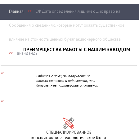
>>
Главная
СФ Дата определения лиц, имеющих право на
Сообщения о сведениях, которые могут оказать существенное
влияние на стоимость ценных бумаг акционерного общества
ПРЕИМУЩЕСТВА РАБОТЫ С НАШИМ ЗАВОДОМ
>>
дивиденды
"
Работая с нами, Вы получаете не
только качество и надежность, но и
долговечные партнерские отношения
"
СПЕЦИАЛИЗИРОВАННОЕ
конструкторское-технологическое бюро