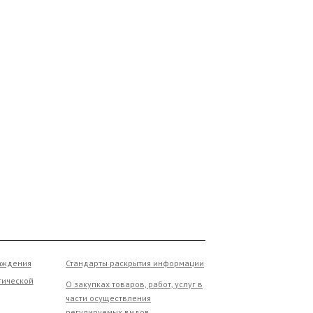
ния
Стандарты раскрытия информации
ской
О закупках товаров, работ, услуг в
части осуществления
регулируемых видов