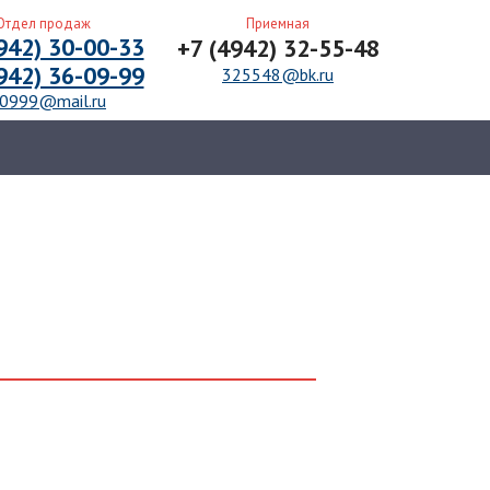
л продаж
Приемная
2) 30-00-33
+7 (4942) 32-55-48
2) 36-09-99
325548@bk.ru
9@mail.ru