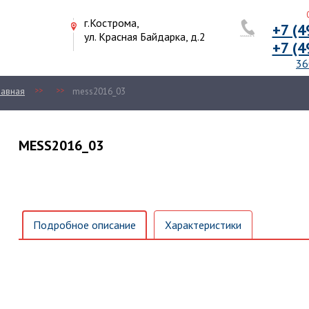
Отде
г.Кострома,
+7 (494
ул. Красная Байдарка, д.2
+7 (494
36099
>>
>>
ая
mess2016_03
MESS2016_03
Подробное описание
Характеристики