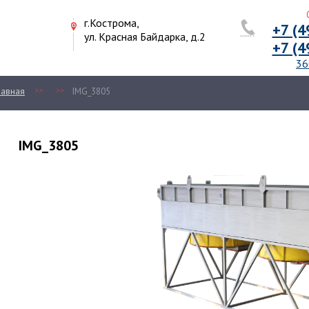
Отде
г.Кострома,
+7 (494
ул. Красная Байдарка, д.2
+7 (494
36099
>>
>>
ая
IMG_3805
IMG_3805