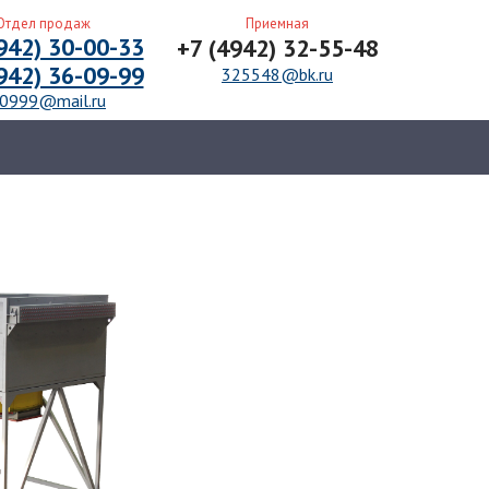
л продаж
Приемная
2) 30-00-33
+7 (4942) 32-55-48
2) 36-09-99
325548@bk.ru
9@mail.ru