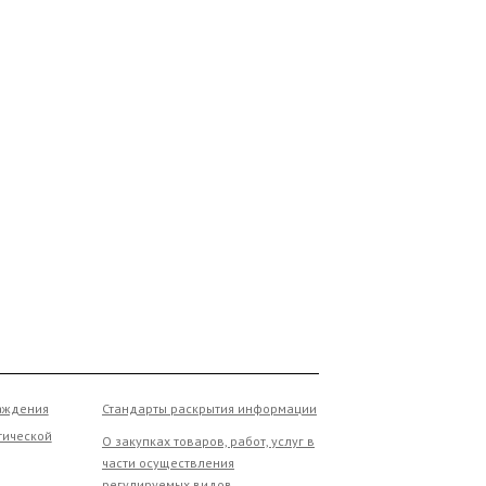
ния
Стандарты раскрытия информации
ской
О закупках товаров, работ, услуг в
части осуществления
регулируемых видов